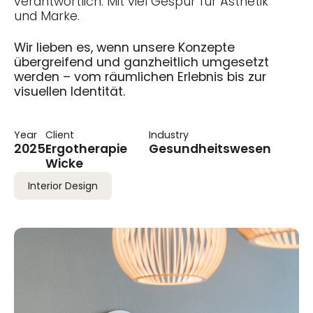
verantwortlich. Mit viel Gespür für Ästhetik
und Marke.
Wir lieben es, wenn unsere Konzepte
übergreifend und ganzheitlich umgesetzt
werden – vom räumlichen Erlebnis bis zur
visuellen Identität.
Year
Client
Industry
2025
Ergotherapie
Gesundheitswesen
Wicke
Interior Design